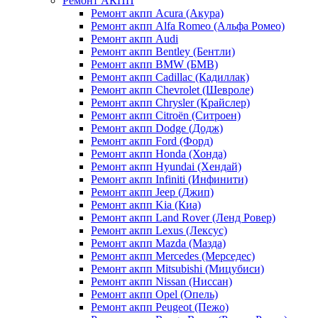
Ремонт АКПП
Ремонт акпп Acura (Акура)
Ремонт акпп Alfa Romeo (Альфа Ромео)
Ремонт акпп Audi
Ремонт акпп Bentley (Бентли)
Ремонт акпп BMW (БМВ)
Ремонт акпп Cadillac (Кадиллак)
Ремонт акпп Chevrolet (Шевроле)
Ремонт акпп Chrysler (Крайслер)
Ремонт акпп Citroën (Ситроен)
Ремонт акпп Dodge (Додж)
Ремонт акпп Ford (Форд)
Ремонт акпп Honda (Хонда)
Ремонт акпп Hyundai (Хендай)
Ремонт акпп Infiniti (Инфинити)
Ремонт акпп Jeep (Джип)
Ремонт акпп Kia (Киа)
Ремонт акпп Land Rover (Ленд Ровер)
Ремонт акпп Lexus (Лексус)
Ремонт акпп Mazda (Мазда)
Ремонт акпп Mercedes (Мерседес)
Ремонт акпп Mitsubishi (Мицубиси)
Ремонт акпп Nissan (Ниссан)
Ремонт акпп Opel (Опель)
Ремонт акпп Peugeot (Пежо)