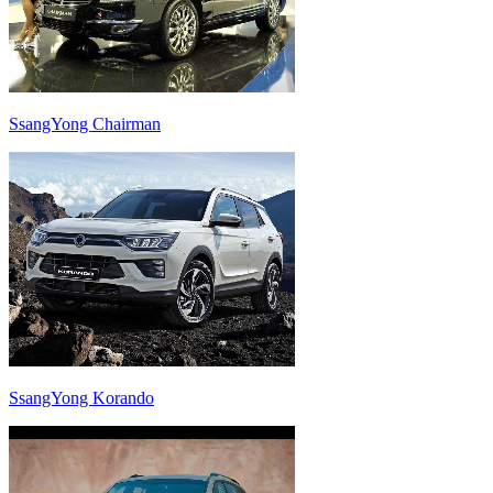
SsangYong Chairman
SsangYong Korando