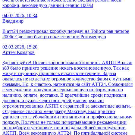
коробки, рекомендую данный сервис 100%!
04.07.2026, 10:34
Владимир
В атт24 ремонтировал коробку передач на Тойота рав четыре
2006г Сделали быстро и качественно Рекомендую
02.03.2026, 15:20
Артем Комаров
Здравствуйте! После скоропостижной кончины АКПП Вольво
s80 было принято решение искать восстановленную. Так как
живу в глубинке, пришлось искать в интернете. Задача
оказалась не из легких: огромное количество фирм с мутными
схемами. Но, к счастью, наткнулся на сайт АТТ24. Созвонился
с менеджером, получил исчерпывающую информацию по
наличию, оплате, доставке. В кратчайшие сроки подписали
договор, и вуаля- через пять дней у меня реально
отремонтированная АКПП с гарантией за адекватные деньги.
Отдельное спасибо менеджеру Максиму. Был приятно
удивлен его глубочайшими познаниями и профессиональному
подходу. Получил не только исчерпывающие рекомендации
по подбору и установке, но и по дальнейшей эксплуатации
АКПП. Всем рекомендую АТТ24. По пятибалльной системе