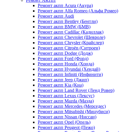
Ремонт АКПП
Ремонт акпп Acura (Акура)
Ремонт акпп Alfa Romeo (Альфа Ромео)
Ремонт акпп Audi
Ремонт акпп Bentley (Бентли)
Ремонт акпп BMW (БМВ)
Ремонт акпп Cadillac (Кадиллак)
Ремонт акпп Chevrolet (Шевроле)
Ремонт акпп Chrysler (Крайслер)
Ремонт акпп Citroën (Ситроен)
Ремонт акпп Dodge (Додж)
Ремонт акпп Ford (Форд)
Ремонт акпп Honda (Хонда)
Ремонт акпп Hyundai (Хендай)
Ремонт акпп Infiniti (Инфинити)
Ремонт акпп Jeep (Джип)
Ремонт акпп Kia (Киа)
Ремонт акпп Land Rover (Ленд Ровер)
Ремонт акпп Lexus (Лексус)
Ремонт акпп Mazda (Мазда)
Ремонт акпп Mercedes (Мерседес)
Ремонт акпп Mitsubishi (Мицубиси)
Ремонт акпп Nissan (Ниссан)
Ремонт акпп Opel (Опель)
Ремонт акпп Peugeot (Пежо)