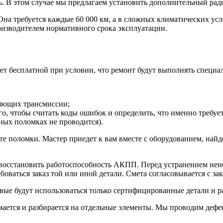
ь. В этом случае мы предлагаем установить дополнительный рад
на требуется каждые 60 000 км, а в сложных климатических усл
оизводителем нормативного срока эксплуатации.
ет бесплатной при условии, что ремонт будут выполнять специ
ляющих трансмиссии;
о, чтобы считать коды ошибок и определить, что именно требует
ных поломках не проводится).
е поломки. Мастер приедет к вам вместе с оборудованием, найд
осстановить работоспособность АКПП. Перед устранением неиспр
оваться заказ той или иной детали. Смета согласовывается с за
вые будут использоваться только сертифицированные детали и 
имается и разбирается на отдельные элементы. Мы проводим дефе