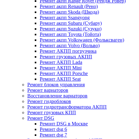
Ремонт акпп Range Rover (Рендж Ровер)
Ремонт акпп Renault (Рено)
Ремонт акпп Skoda (Шкода)
Ремонт акпп Ssangyong
Ремонт акпп Subaru (Cубару)
Ремонт акпп Suzuki (Сузуки)
Ремонт акпп Toyota (Тойота)
Ремонт акпп Volkswagen (Фольксваген)
Ремонт акпп Volvo (Вольво)
Ремонт АКПП погрузчика
Ремонт грузовых АКПП
Ремонт АКПП Lada
Ремонт АКПП Mini
Ремонт АКПП Porsche
Ремонт АКПП Seat
Ремонт блоков управления
Ремонт вариаторов
Восстановление вариаторов
Ремонт гидроблоков
Ремонт гидротрансформатора АКПП
Ремонт грузовых КПП
Ремонт DSG
Ремонт DSG в Москве
Ремонт dsg 6
Ремонт dsg 7