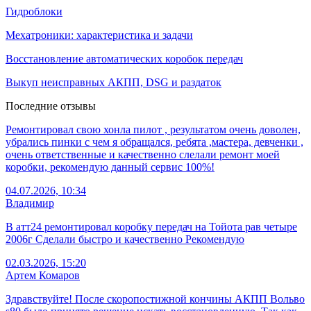
Гидроблоки
Мехатроники: характеристика и задачи
Восстановление автоматических коробок передач
Выкуп неисправных АКПП, DSG и раздаток
Последние отзывы
Ремонтировал свою хонла пилот , результатом очень доволен,
убрались пинки с чем я обращался, ребята ,мастера, девченки ,
очень ответственные и качественно слелали ремонт моей
коробки, рекомендую данный сервис 100%!
04.07.2026, 10:34
Владимир
В атт24 ремонтировал коробку передач на Тойота рав четыре
2006г Сделали быстро и качественно Рекомендую
02.03.2026, 15:20
Артем Комаров
Здравствуйте! После скоропостижной кончины АКПП Вольво