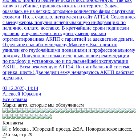
s80 было принято решение искать восстановленную. Так как
живу в глубинке, пришлось искать в интернете. Задача
оказалась не из легких: огромное количество фирм с мутными
схемами. Но, к счастью, наткнулся на сайт АТТ24. Созвонился
с менеджером, получил исчерпывающую информацию по
наличию, оплате, доставке. В кратчайшие сроки подписали
договор, и вуаля- через пять дней у меня реально
отремонтированная АКПП с гарантией за адекватные деньги.
Отдельное спасибо менеджеру Максиму. Был приятно
удивлен его глубочайшими познаниями и профессиональному
подходу. Получил не только исчерпывающие рекомендации
по подбору и установке, но и по дальнейшей эксплуатации
АКПП. Всем рекомендую АТТ24. По пятибалльной системе
оценка- шесть! Две недели езжу ненарадуюсь АКПП работает
идеально.
03.12.2025, 14:14
Алексей Юрьевич
Все отзывы
Марки авто, которые мы обслуживаем
Контакты
г. Москва , Югорский проезд, 2с3А, Новорязанское шоссе,
23й км, стр 29