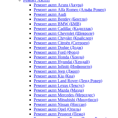
Ремонт АКПП
Ремонт акпп Acura (Акура)
Ремонт акпп Alfa Romeo (Альфа Ромео)
Ремонт акпп Audi
Ремонт акпп Bentley (Бентли)
Ремонт акпп BMW (БМВ)
Ремонт акпп Cadillac (Кадиллак)
Ремонт акпп Chevrolet (Шевроле)
Ремонт акпп Chrysler (Крайслер)
Ремонт акпп Citroën (Ситроен)
Ремонт акпп Dodge (Додж)
Ремонт акпп Ford (Форд)
Ремонт акпп Honda (Хонда)
Ремонт акпп Hyundai (Хендай)
Ремонт акпп Infiniti (Инфинити)
Ремонт акпп Jeep (Джип)
Ремонт акпп Kia (Киа)
Ремонт акпп Land Rover (Ленд Ровер)
Ремонт акпп Lexus (Лексус)
Ремонт акпп Mazda (Мазда)
Ремонт акпп Mercedes (Мерседес)
Ремонт акпп Mitsubishi (Мицубиси)
Ремонт акпп Nissan (Ниссан)
Ремонт акпп Opel (Опель)
Ремонт акпп Peugeot (Пежо)