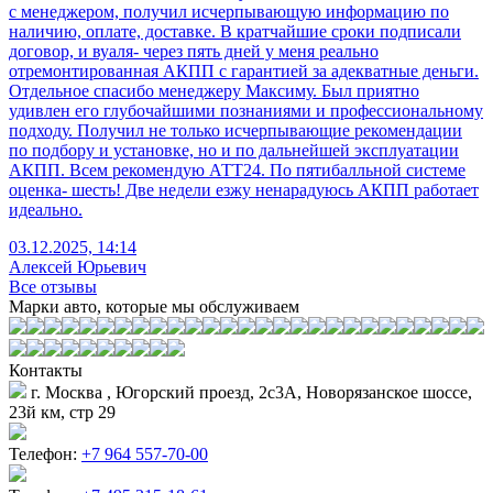
с менеджером, получил исчерпывающую информацию по
наличию, оплате, доставке. В кратчайшие сроки подписали
договор, и вуаля- через пять дней у меня реально
отремонтированная АКПП с гарантией за адекватные деньги.
Отдельное спасибо менеджеру Максиму. Был приятно
удивлен его глубочайшими познаниями и профессиональному
подходу. Получил не только исчерпывающие рекомендации
по подбору и установке, но и по дальнейшей эксплуатации
АКПП. Всем рекомендую АТТ24. По пятибалльной системе
оценка- шесть! Две недели езжу ненарадуюсь АКПП работает
идеально.
03.12.2025, 14:14
Алексей Юрьевич
Все отзывы
Марки авто, которые мы обслуживаем
Контакты
г. Москва , Югорский проезд, 2с3А, Новорязанское шоссе,
23й км, стр 29
Телефон:
+7 964 557-70-00