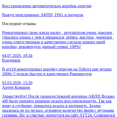
Восстановление автоматических коробок передач
Выкуп неисправных АКПП, DSG и раздаток
Последние отзывы
Ремонтировал свою хонла пилот , результатом очень доволен,
убрались пинки с чем я обращался, ребята ,мастера, девченки ,
очень ответственные и качественно слелали ремонт моей
коробки, рекомендую данный сервис 100%!
04.07.2026, 10:34
Владимир
В атт24 ремонтировал коробку передач на Тойота рав четыре
2006г Сделали быстро и качественно Рекомендую
02.03.2026, 15:20
Артем Комаров
Здравствуйте! После скоропостижной кончины АКПП Вольво
s80 было принято решение искать восстановленную. Так как
живу в глубинке, пришлось искать в интернете. Задача
оказалась не из легких: огромное количество фирм с мутными
схемами. Но, к счастью, наткнулся на сайт АТТ24. Созвонился