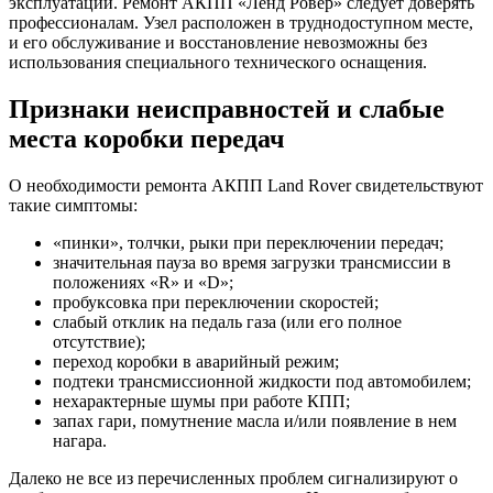
эксплуатации. Ремонт АКПП «Ленд Ровер» следует доверять
профессионалам. Узел расположен в труднодоступном месте,
и его обслуживание и восстановление невозможны без
использования специального технического оснащения.
Признаки неисправностей и слабые
места коробки передач
О необходимости ремонта АКПП Land Rover свидетельствуют
такие симптомы:
«пинки», толчки, рыки при переключении передач;
значительная пауза во время загрузки трансмиссии в
положениях «R» и «D»;
пробуксовка при переключении скоростей;
слабый отклик на педаль газа (или его полное
отсутствие);
переход коробки в аварийный режим;
подтеки трансмиссионной жидкости под автомобилем;
нехарактерные шумы при работе КПП;
запах гари, помутнение масла и/или появление в нем
нагара.
Далеко не все из перечисленных проблем сигнализируют о