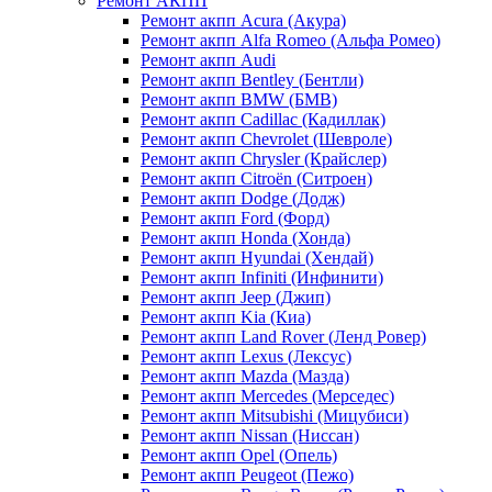
Ремонт АКПП
Ремонт акпп Acura (Акура)
Ремонт акпп Alfa Romeo (Альфа Ромео)
Ремонт акпп Audi
Ремонт акпп Bentley (Бентли)
Ремонт акпп BMW (БМВ)
Ремонт акпп Cadillac (Кадиллак)
Ремонт акпп Chevrolet (Шевроле)
Ремонт акпп Chrysler (Крайслер)
Ремонт акпп Citroën (Ситроен)
Ремонт акпп Dodge (Додж)
Ремонт акпп Ford (Форд)
Ремонт акпп Honda (Хонда)
Ремонт акпп Hyundai (Хендай)
Ремонт акпп Infiniti (Инфинити)
Ремонт акпп Jeep (Джип)
Ремонт акпп Kia (Киа)
Ремонт акпп Land Rover (Ленд Ровер)
Ремонт акпп Lexus (Лексус)
Ремонт акпп Mazda (Мазда)
Ремонт акпп Mercedes (Мерседес)
Ремонт акпп Mitsubishi (Мицубиси)
Ремонт акпп Nissan (Ниссан)
Ремонт акпп Opel (Опель)
Ремонт акпп Peugeot (Пежо)