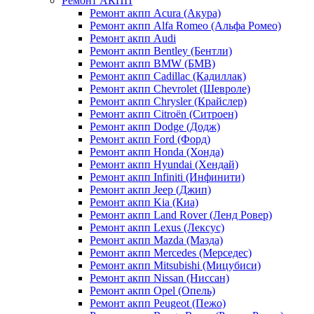
Ремонт АКПП
Ремонт акпп Acura (Акура)
Ремонт акпп Alfa Romeo (Альфа Ромео)
Ремонт акпп Audi
Ремонт акпп Bentley (Бентли)
Ремонт акпп BMW (БМВ)
Ремонт акпп Cadillac (Кадиллак)
Ремонт акпп Chevrolet (Шевроле)
Ремонт акпп Chrysler (Крайслер)
Ремонт акпп Citroën (Ситроен)
Ремонт акпп Dodge (Додж)
Ремонт акпп Ford (Форд)
Ремонт акпп Honda (Хонда)
Ремонт акпп Hyundai (Хендай)
Ремонт акпп Infiniti (Инфинити)
Ремонт акпп Jeep (Джип)
Ремонт акпп Kia (Киа)
Ремонт акпп Land Rover (Ленд Ровер)
Ремонт акпп Lexus (Лексус)
Ремонт акпп Mazda (Мазда)
Ремонт акпп Mercedes (Мерседес)
Ремонт акпп Mitsubishi (Мицубиси)
Ремонт акпп Nissan (Ниссан)
Ремонт акпп Opel (Опель)
Ремонт акпп Peugeot (Пежо)