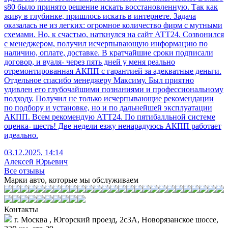
s80 было принято решение искать восстановленную. Так как
живу в глубинке, пришлось искать в интернете. Задача
оказалась не из легких: огромное количество фирм с мутными
схемами. Но, к счастью, наткнулся на сайт АТТ24. Созвонился
с менеджером, получил исчерпывающую информацию по
наличию, оплате, доставке. В кратчайшие сроки подписали
договор, и вуаля- через пять дней у меня реально
отремонтированная АКПП с гарантией за адекватные деньги.
Отдельное спасибо менеджеру Максиму. Был приятно
удивлен его глубочайшими познаниями и профессиональному
подходу. Получил не только исчерпывающие рекомендации
по подбору и установке, но и по дальнейшей эксплуатации
АКПП. Всем рекомендую АТТ24. По пятибалльной системе
оценка- шесть! Две недели езжу ненарадуюсь АКПП работает
идеально.
03.12.2025, 14:14
Алексей Юрьевич
Все отзывы
Марки авто, которые мы обслуживаем
Контакты
г. Москва , Югорский проезд, 2с3А, Новорязанское шоссе,