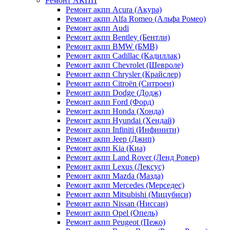
Ремонт АКПП
Ремонт акпп Acura (Акура)
Ремонт акпп Alfa Romeo (Альфа Ромео)
Ремонт акпп Audi
Ремонт акпп Bentley (Бентли)
Ремонт акпп BMW (БМВ)
Ремонт акпп Cadillac (Кадиллак)
Ремонт акпп Chevrolet (Шевроле)
Ремонт акпп Chrysler (Крайслер)
Ремонт акпп Citroën (Ситроен)
Ремонт акпп Dodge (Додж)
Ремонт акпп Ford (Форд)
Ремонт акпп Honda (Хонда)
Ремонт акпп Hyundai (Хендай)
Ремонт акпп Infiniti (Инфинити)
Ремонт акпп Jeep (Джип)
Ремонт акпп Kia (Киа)
Ремонт акпп Land Rover (Ленд Ровер)
Ремонт акпп Lexus (Лексус)
Ремонт акпп Mazda (Мазда)
Ремонт акпп Mercedes (Мерседес)
Ремонт акпп Mitsubishi (Мицубиси)
Ремонт акпп Nissan (Ниссан)
Ремонт акпп Opel (Опель)
Ремонт акпп Peugeot (Пежо)