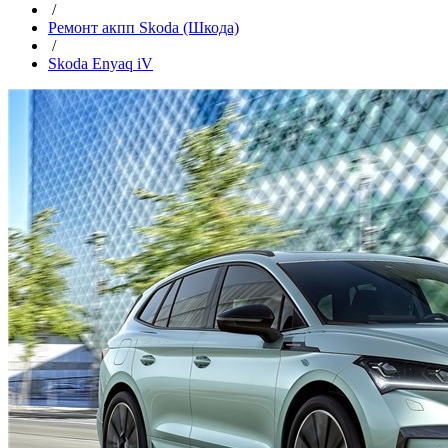
/
Ремонт акпп Skoda (Шкода)
/
Skoda Enyaq iV