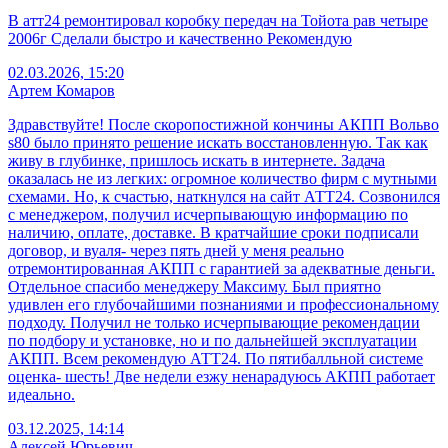
В атт24 ремонтировал коробку передач на Тойота рав четыре
2006г Сделали быстро и качественно Рекомендую
02.03.2026, 15:20
Артем Комаров
Здравствуйте! После скоропостижной кончины АКПП Вольво
s80 было принято решение искать восстановленную. Так как
живу в глубинке, пришлось искать в интернете. Задача
оказалась не из легких: огромное количество фирм с мутными
схемами. Но, к счастью, наткнулся на сайт АТТ24. Созвонился
с менеджером, получил исчерпывающую информацию по
наличию, оплате, доставке. В кратчайшие сроки подписали
договор, и вуаля- через пять дней у меня реально
отремонтированная АКПП с гарантией за адекватные деньги.
Отдельное спасибо менеджеру Максиму. Был приятно
удивлен его глубочайшими познаниями и профессиональному
подходу. Получил не только исчерпывающие рекомендации
по подбору и установке, но и по дальнейшей эксплуатации
АКПП. Всем рекомендую АТТ24. По пятибалльной системе
оценка- шесть! Две недели езжу ненарадуюсь АКПП работает
идеально.
03.12.2025, 14:14
Алексей Юрьевич