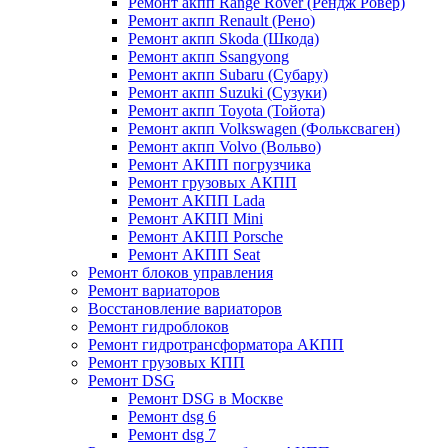
Ремонт акпп Range Rover (Рендж Ровер)
Ремонт акпп Renault (Рено)
Ремонт акпп Skoda (Шкода)
Ремонт акпп Ssangyong
Ремонт акпп Subaru (Cубару)
Ремонт акпп Suzuki (Сузуки)
Ремонт акпп Toyota (Тойота)
Ремонт акпп Volkswagen (Фольксваген)
Ремонт акпп Volvo (Вольво)
Ремонт АКПП погрузчика
Ремонт грузовых АКПП
Ремонт АКПП Lada
Ремонт АКПП Mini
Ремонт АКПП Porsche
Ремонт АКПП Seat
Ремонт блоков управления
Ремонт вариаторов
Восстановление вариаторов
Ремонт гидроблоков
Ремонт гидротрансформатора АКПП
Ремонт грузовых КПП
Ремонт DSG
Ремонт DSG в Москве
Ремонт dsg 6
Ремонт dsg 7