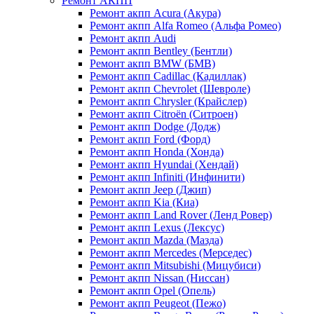
Ремонт АКПП
Ремонт акпп Acura (Акура)
Ремонт акпп Alfa Romeo (Альфа Ромео)
Ремонт акпп Audi
Ремонт акпп Bentley (Бентли)
Ремонт акпп BMW (БМВ)
Ремонт акпп Cadillac (Кадиллак)
Ремонт акпп Chevrolet (Шевроле)
Ремонт акпп Chrysler (Крайслер)
Ремонт акпп Citroën (Ситроен)
Ремонт акпп Dodge (Додж)
Ремонт акпп Ford (Форд)
Ремонт акпп Honda (Хонда)
Ремонт акпп Hyundai (Хендай)
Ремонт акпп Infiniti (Инфинити)
Ремонт акпп Jeep (Джип)
Ремонт акпп Kia (Киа)
Ремонт акпп Land Rover (Ленд Ровер)
Ремонт акпп Lexus (Лексус)
Ремонт акпп Mazda (Мазда)
Ремонт акпп Mercedes (Мерседес)
Ремонт акпп Mitsubishi (Мицубиси)
Ремонт акпп Nissan (Ниссан)
Ремонт акпп Opel (Опель)
Ремонт акпп Peugeot (Пежо)