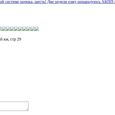
 системе оценка- шесть! Две недели езжу ненарадуюсь АКПП р
й км, стр 29