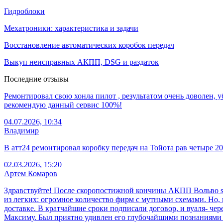
Гидроблоки
Мехатроники: характеристика и задачи
Восстановление автоматических коробок передач
Выкуп неисправных АКПП, DSG и раздаток
Последние отзывы
Ремонтировал свою хонла пилот , результатом очень доволен, у
рекомендую данный сервис 100%!
04.07.2026, 10:34
Владимир
В атт24 ремонтировал коробку передач на Тойота рав четыре 2
02.03.2026, 15:20
Артем Комаров
Здравствуйте! После скоропостижной кончины АКПП Вольво s80
из легких: огромное количество фирм с мутными схемами. Но,
доставке. В кратчайшие сроки подписали договор, и вуаля- че
Максиму. Был приятно удивлен его глубочайшими познаниями 