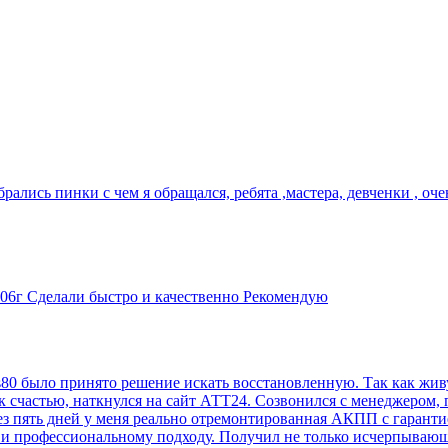
брались пинки с чем я обращался, ребята ,мастера, девченки , оч
006г Сделали быстро и качественно Рекомендую
 было принято решение искать восстановленную. Так как живу в
 к счастью, наткнулся на сайт АТТ24. Созвонился с менеджеро
рез пять дней у меня реально отремонтированная АКПП с гарант
и профессиональному подходу. Получил не только исчерпывающи