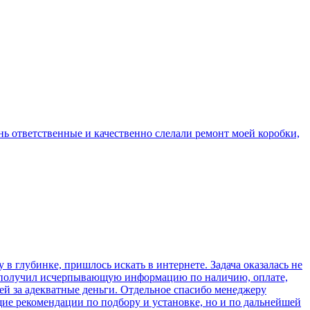
ень ответственные и качественно слелали ремонт моей коробки,
 глубинке, пришлось искать в интернете. Задача оказалась не
м, получил исчерпывающую информацию по наличию, оплате,
ией за адекватные деньги. Отдельное спасибо менеджеру
е рекомендации по подбору и установке, но и по дальнейшей