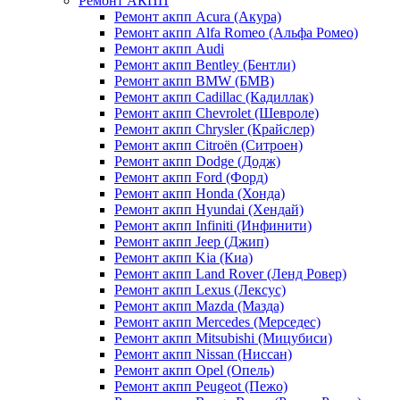
Ремонт АКПП
Ремонт акпп Acura (Акура)
Ремонт акпп Alfa Romeo (Альфа Ромео)
Ремонт акпп Audi
Ремонт акпп Bentley (Бентли)
Ремонт акпп BMW (БМВ)
Ремонт акпп Cadillac (Кадиллак)
Ремонт акпп Chevrolet (Шевроле)
Ремонт акпп Chrysler (Крайслер)
Ремонт акпп Citroën (Ситроен)
Ремонт акпп Dodge (Додж)
Ремонт акпп Ford (Форд)
Ремонт акпп Honda (Хонда)
Ремонт акпп Hyundai (Хендай)
Ремонт акпп Infiniti (Инфинити)
Ремонт акпп Jeep (Джип)
Ремонт акпп Kia (Киа)
Ремонт акпп Land Rover (Ленд Ровер)
Ремонт акпп Lexus (Лексус)
Ремонт акпп Mazda (Мазда)
Ремонт акпп Mercedes (Мерседес)
Ремонт акпп Mitsubishi (Мицубиси)
Ремонт акпп Nissan (Ниссан)
Ремонт акпп Opel (Опель)
Ремонт акпп Peugeot (Пежо)