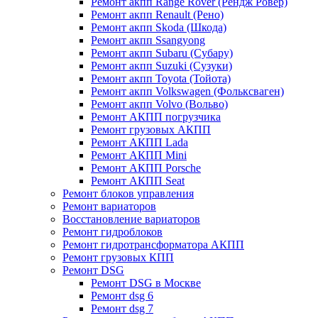
Ремонт акпп Range Rover (Рендж Ровер)
Ремонт акпп Renault (Рено)
Ремонт акпп Skoda (Шкода)
Ремонт акпп Ssangyong
Ремонт акпп Subaru (Cубару)
Ремонт акпп Suzuki (Сузуки)
Ремонт акпп Toyota (Тойота)
Ремонт акпп Volkswagen (Фольксваген)
Ремонт акпп Volvo (Вольво)
Ремонт АКПП погрузчика
Ремонт грузовых АКПП
Ремонт АКПП Lada
Ремонт АКПП Mini
Ремонт АКПП Porsche
Ремонт АКПП Seat
Ремонт блоков управления
Ремонт вариаторов
Восстановление вариаторов
Ремонт гидроблоков
Ремонт гидротрансформатора АКПП
Ремонт грузовых КПП
Ремонт DSG
Ремонт DSG в Москве
Ремонт dsg 6
Ремонт dsg 7