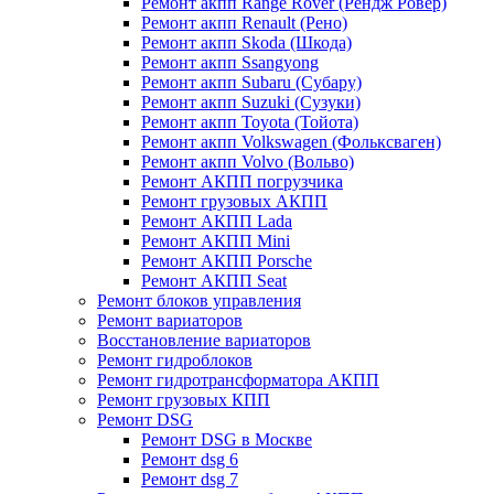
Ремонт акпп Range Rover (Рендж Ровер)
Ремонт акпп Renault (Рено)
Ремонт акпп Skoda (Шкода)
Ремонт акпп Ssangyong
Ремонт акпп Subaru (Cубару)
Ремонт акпп Suzuki (Сузуки)
Ремонт акпп Toyota (Тойота)
Ремонт акпп Volkswagen (Фольксваген)
Ремонт акпп Volvo (Вольво)
Ремонт АКПП погрузчика
Ремонт грузовых АКПП
Ремонт АКПП Lada
Ремонт АКПП Mini
Ремонт АКПП Porsche
Ремонт АКПП Seat
Ремонт блоков управления
Ремонт вариаторов
Восстановление вариаторов
Ремонт гидроблоков
Ремонт гидротрансформатора АКПП
Ремонт грузовых КПП
Ремонт DSG
Ремонт DSG в Москве
Ремонт dsg 6
Ремонт dsg 7