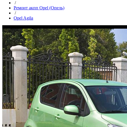
/
Ремонт акпп Opel (Опель)
/
Opel Agila