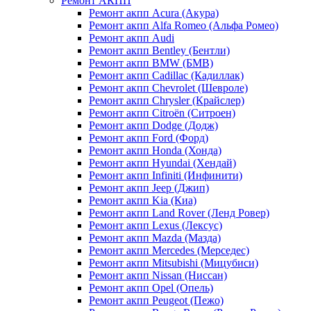
Ремонт АКПП
Ремонт акпп Acura (Акура)
Ремонт акпп Alfa Romeo (Альфа Ромео)
Ремонт акпп Audi
Ремонт акпп Bentley (Бентли)
Ремонт акпп BMW (БМВ)
Ремонт акпп Cadillac (Кадиллак)
Ремонт акпп Chevrolet (Шевроле)
Ремонт акпп Chrysler (Крайслер)
Ремонт акпп Citroën (Ситроен)
Ремонт акпп Dodge (Додж)
Ремонт акпп Ford (Форд)
Ремонт акпп Honda (Хонда)
Ремонт акпп Hyundai (Хендай)
Ремонт акпп Infiniti (Инфинити)
Ремонт акпп Jeep (Джип)
Ремонт акпп Kia (Киа)
Ремонт акпп Land Rover (Ленд Ровер)
Ремонт акпп Lexus (Лексус)
Ремонт акпп Mazda (Мазда)
Ремонт акпп Mercedes (Мерседес)
Ремонт акпп Mitsubishi (Мицубиси)
Ремонт акпп Nissan (Ниссан)
Ремонт акпп Opel (Опель)
Ремонт акпп Peugeot (Пежо)