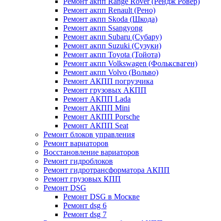
Ремонт акпп Range Rover (Рендж Ровер)
Ремонт акпп Renault (Рено)
Ремонт акпп Skoda (Шкода)
Ремонт акпп Ssangyong
Ремонт акпп Subaru (Cубару)
Ремонт акпп Suzuki (Сузуки)
Ремонт акпп Toyota (Тойота)
Ремонт акпп Volkswagen (Фольксваген)
Ремонт акпп Volvo (Вольво)
Ремонт АКПП погрузчика
Ремонт грузовых АКПП
Ремонт АКПП Lada
Ремонт АКПП Mini
Ремонт АКПП Porsche
Ремонт АКПП Seat
Ремонт блоков управления
Ремонт вариаторов
Восстановление вариаторов
Ремонт гидроблоков
Ремонт гидротрансформатора АКПП
Ремонт грузовых КПП
Ремонт DSG
Ремонт DSG в Москве
Ремонт dsg 6
Ремонт dsg 7