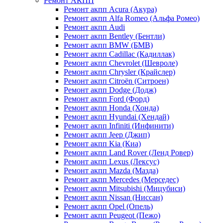
Ремонт АКПП
Ремонт акпп Acura (Акура)
Ремонт акпп Alfa Romeo (Альфа Ромео)
Ремонт акпп Audi
Ремонт акпп Bentley (Бентли)
Ремонт акпп BMW (БМВ)
Ремонт акпп Cadillac (Кадиллак)
Ремонт акпп Chevrolet (Шевроле)
Ремонт акпп Chrysler (Крайслер)
Ремонт акпп Citroën (Ситроен)
Ремонт акпп Dodge (Додж)
Ремонт акпп Ford (Форд)
Ремонт акпп Honda (Хонда)
Ремонт акпп Hyundai (Хендай)
Ремонт акпп Infiniti (Инфинити)
Ремонт акпп Jeep (Джип)
Ремонт акпп Kia (Киа)
Ремонт акпп Land Rover (Ленд Ровер)
Ремонт акпп Lexus (Лексус)
Ремонт акпп Mazda (Мазда)
Ремонт акпп Mercedes (Мерседес)
Ремонт акпп Mitsubishi (Мицубиси)
Ремонт акпп Nissan (Ниссан)
Ремонт акпп Opel (Опель)
Ремонт акпп Peugeot (Пежо)