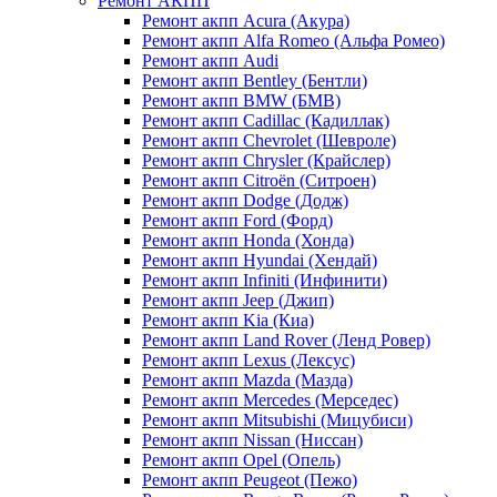
Ремонт АКПП
Ремонт акпп Acura (Акура)
Ремонт акпп Alfa Romeo (Альфа Ромео)
Ремонт акпп Audi
Ремонт акпп Bentley (Бентли)
Ремонт акпп BMW (БМВ)
Ремонт акпп Cadillac (Кадиллак)
Ремонт акпп Chevrolet (Шевроле)
Ремонт акпп Chrysler (Крайслер)
Ремонт акпп Citroën (Ситроен)
Ремонт акпп Dodge (Додж)
Ремонт акпп Ford (Форд)
Ремонт акпп Honda (Хонда)
Ремонт акпп Hyundai (Хендай)
Ремонт акпп Infiniti (Инфинити)
Ремонт акпп Jeep (Джип)
Ремонт акпп Kia (Киа)
Ремонт акпп Land Rover (Ленд Ровер)
Ремонт акпп Lexus (Лексус)
Ремонт акпп Mazda (Мазда)
Ремонт акпп Mercedes (Мерседес)
Ремонт акпп Mitsubishi (Мицубиси)
Ремонт акпп Nissan (Ниссан)
Ремонт акпп Opel (Опель)
Ремонт акпп Peugeot (Пежо)