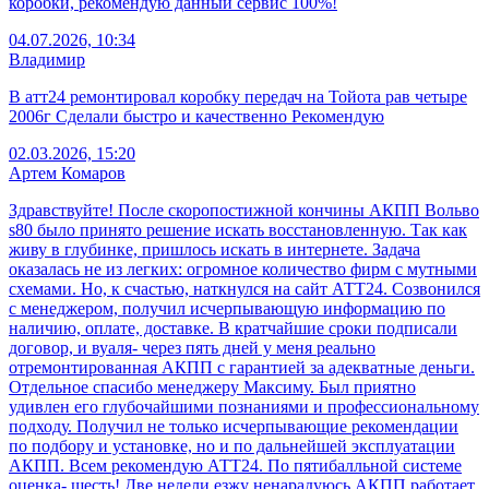
коробки, рекомендую данный сервис 100%!
04.07.2026, 10:34
Владимир
В атт24 ремонтировал коробку передач на Тойота рав четыре
2006г Сделали быстро и качественно Рекомендую
02.03.2026, 15:20
Артем Комаров
Здравствуйте! После скоропостижной кончины АКПП Вольво
s80 было принято решение искать восстановленную. Так как
живу в глубинке, пришлось искать в интернете. Задача
оказалась не из легких: огромное количество фирм с мутными
схемами. Но, к счастью, наткнулся на сайт АТТ24. Созвонился
с менеджером, получил исчерпывающую информацию по
наличию, оплате, доставке. В кратчайшие сроки подписали
договор, и вуаля- через пять дней у меня реально
отремонтированная АКПП с гарантией за адекватные деньги.
Отдельное спасибо менеджеру Максиму. Был приятно
удивлен его глубочайшими познаниями и профессиональному
подходу. Получил не только исчерпывающие рекомендации
по подбору и установке, но и по дальнейшей эксплуатации
АКПП. Всем рекомендую АТТ24. По пятибалльной системе
оценка- шесть! Две недели езжу ненарадуюсь АКПП работает