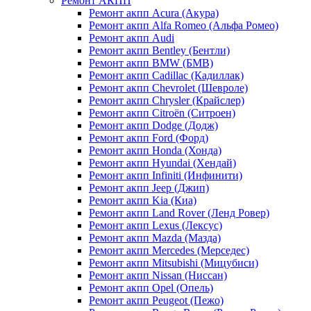
Ремонт АКПП
Ремонт акпп Acura (Акура)
Ремонт акпп Alfa Romeo (Альфа Ромео)
Ремонт акпп Audi
Ремонт акпп Bentley (Бентли)
Ремонт акпп BMW (БМВ)
Ремонт акпп Cadillac (Кадиллак)
Ремонт акпп Chevrolet (Шевроле)
Ремонт акпп Chrysler (Крайслер)
Ремонт акпп Citroën (Ситроен)
Ремонт акпп Dodge (Додж)
Ремонт акпп Ford (Форд)
Ремонт акпп Honda (Хонда)
Ремонт акпп Hyundai (Хендай)
Ремонт акпп Infiniti (Инфинити)
Ремонт акпп Jeep (Джип)
Ремонт акпп Kia (Киа)
Ремонт акпп Land Rover (Ленд Ровер)
Ремонт акпп Lexus (Лексус)
Ремонт акпп Mazda (Мазда)
Ремонт акпп Mercedes (Мерседес)
Ремонт акпп Mitsubishi (Мицубиси)
Ремонт акпп Nissan (Ниссан)
Ремонт акпп Opel (Опель)
Ремонт акпп Peugeot (Пежо)