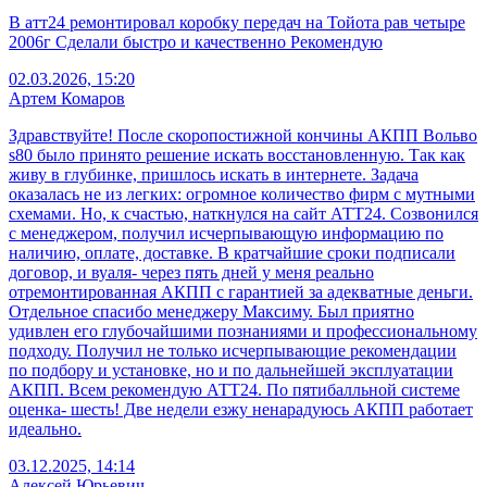
В атт24 ремонтировал коробку передач на Тойота рав четыре
2006г Сделали быстро и качественно Рекомендую
02.03.2026, 15:20
Артем Комаров
Здравствуйте! После скоропостижной кончины АКПП Вольво
s80 было принято решение искать восстановленную. Так как
живу в глубинке, пришлось искать в интернете. Задача
оказалась не из легких: огромное количество фирм с мутными
схемами. Но, к счастью, наткнулся на сайт АТТ24. Созвонился
с менеджером, получил исчерпывающую информацию по
наличию, оплате, доставке. В кратчайшие сроки подписали
договор, и вуаля- через пять дней у меня реально
отремонтированная АКПП с гарантией за адекватные деньги.
Отдельное спасибо менеджеру Максиму. Был приятно
удивлен его глубочайшими познаниями и профессиональному
подходу. Получил не только исчерпывающие рекомендации
по подбору и установке, но и по дальнейшей эксплуатации
АКПП. Всем рекомендую АТТ24. По пятибалльной системе
оценка- шесть! Две недели езжу ненарадуюсь АКПП работает
идеально.
03.12.2025, 14:14
Алексей Юрьевич