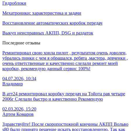
Гидроблоки
Мехатроники: характеристика и задачи
Восстановление автоматических коробок передач
Выкуп неисправных АКПП, DSG и раздаток
Последние отзывы
Ремонтировал свою хонла пилот , результатом очень доволен,
убрались пинки с чем я обращался, ребята ,мастера, девченки ,
очень ответственные и качественно слелали ремонт моей
коробки, рекомендую данный сервис 100%!
04.07.2026, 10:34
Владимир
В атт24 ремонтировал коробку передач на Тойота рав четыре
2006г Сделали быстро и качественно Рекомендую
02.03.2026, 15:20
Артем Комаров
Здравствуйте! После скоропостижной кончины АКПП Вольво
s80 было принято решение искать восстановленную. Так как