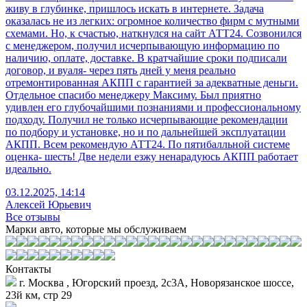
живу в глубинке, пришлось искать в интернете. Задача
оказалась не из легких: огромное количество фирм с мутными
схемами. Но, к счастью, наткнулся на сайт АТТ24. Созвонился
с менеджером, получил исчерпывающую информацию по
наличию, оплате, доставке. В кратчайшие сроки подписали
договор, и вуаля- через пять дней у меня реально
отремонтированная АКПП с гарантией за адекватные деньги.
Отдельное спасибо менеджеру Максиму. Был приятно
удивлен его глубочайшими познаниями и профессиональному
подходу. Получил не только исчерпывающие рекомендации
по подбору и установке, но и по дальнейшей эксплуатации
АКПП. Всем рекомендую АТТ24. По пятибалльной системе
оценка- шесть! Две недели езжу ненарадуюсь АКПП работает
идеально.
03.12.2025, 14:14
Алексей Юрьевич
Все отзывы
Марки авто, которые мы обслуживаем
Контакты
г. Москва , Югорский проезд, 2с3А, Новорязанское шоссе,
23й км, стр 29