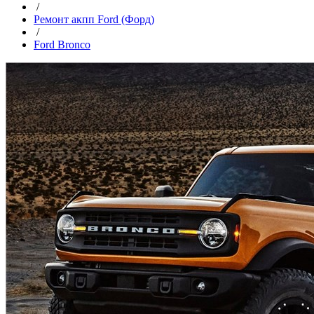
/
Ремонт акпп Ford (Форд)
/
Ford Bronco