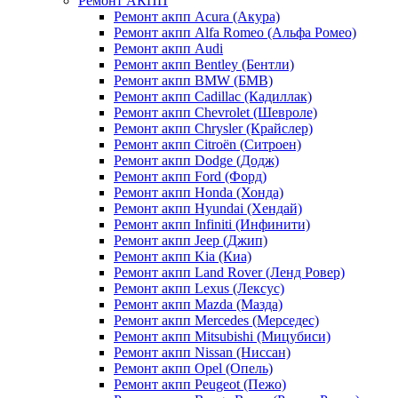
Ремонт АКПП
Ремонт акпп Acura (Акура)
Ремонт акпп Alfa Romeo (Альфа Ромео)
Ремонт акпп Audi
Ремонт акпп Bentley (Бентли)
Ремонт акпп BMW (БМВ)
Ремонт акпп Cadillac (Кадиллак)
Ремонт акпп Chevrolet (Шевроле)
Ремонт акпп Chrysler (Крайслер)
Ремонт акпп Citroën (Ситроен)
Ремонт акпп Dodge (Додж)
Ремонт акпп Ford (Форд)
Ремонт акпп Honda (Хонда)
Ремонт акпп Hyundai (Хендай)
Ремонт акпп Infiniti (Инфинити)
Ремонт акпп Jeep (Джип)
Ремонт акпп Kia (Киа)
Ремонт акпп Land Rover (Ленд Ровер)
Ремонт акпп Lexus (Лексус)
Ремонт акпп Mazda (Мазда)
Ремонт акпп Mercedes (Мерседес)
Ремонт акпп Mitsubishi (Мицубиси)
Ремонт акпп Nissan (Ниссан)
Ремонт акпп Opel (Опель)
Ремонт акпп Peugeot (Пежо)