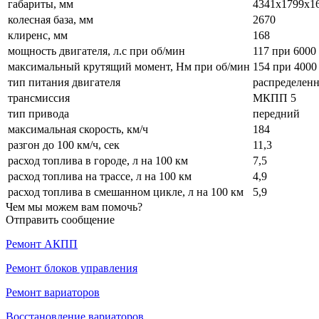
габариты, мм
4341х1799х1
колесная база, мм
2670
клиренс, мм
168
мощность двигателя, л.с при об/мин
117 при 6000
максимальный крутящий момент, Нм при об/мин
154 при 4000
тип питания двигателя
распределен
трансмиссия
МКПП 5
тип привода
передний
максимальная скорость, км/ч
184
разгон до 100 км/ч, сек
11,3
расход топлива в городе, л на 100 км
7,5
расход топлива на трассе, л на 100 км
4,9
расход топлива в смешанном цикле, л на 100 км
5,9
Чем мы можем вам помочь?
Отправить сообщение
Ремонт АКПП
Ремонт блоков управления
Ремонт вариаторов
Восстановление вариаторов