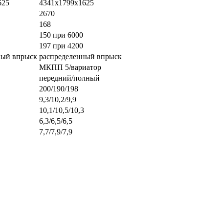
625
4341х1799х1625
2670
168
150 при 6000
197 при 4200
ный впрыск
распределенный впрыск
МКПП 5/вариатор
передний/полный
200/190/198
9,3/10,2/9,9
10,1/10,5/10,3
6,3/6,5/6,5
7,7/7,9/7,9