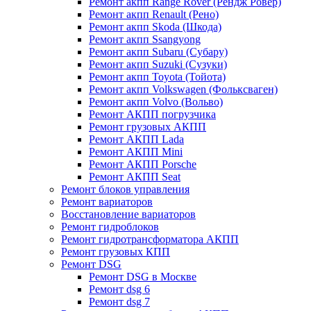
Ремонт акпп Range Rover (Рендж Ровер)
Ремонт акпп Renault (Рено)
Ремонт акпп Skoda (Шкода)
Ремонт акпп Ssangyong
Ремонт акпп Subaru (Cубару)
Ремонт акпп Suzuki (Сузуки)
Ремонт акпп Toyota (Тойота)
Ремонт акпп Volkswagen (Фольксваген)
Ремонт акпп Volvo (Вольво)
Ремонт АКПП погрузчика
Ремонт грузовых АКПП
Ремонт АКПП Lada
Ремонт АКПП Mini
Ремонт АКПП Porsche
Ремонт АКПП Seat
Ремонт блоков управления
Ремонт вариаторов
Восстановление вариаторов
Ремонт гидроблоков
Ремонт гидротрансформатора АКПП
Ремонт грузовых КПП
Ремонт DSG
Ремонт DSG в Москве
Ремонт dsg 6
Ремонт dsg 7