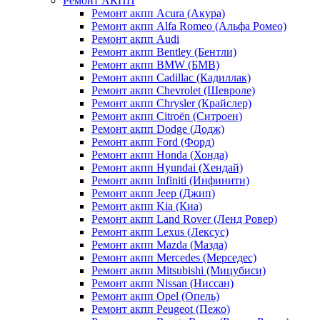
Ремонт АКПП
Ремонт акпп Acura (Акура)
Ремонт акпп Alfa Romeo (Альфа Ромео)
Ремонт акпп Audi
Ремонт акпп Bentley (Бентли)
Ремонт акпп BMW (БМВ)
Ремонт акпп Cadillac (Кадиллак)
Ремонт акпп Chevrolet (Шевроле)
Ремонт акпп Chrysler (Крайслер)
Ремонт акпп Citroën (Ситроен)
Ремонт акпп Dodge (Додж)
Ремонт акпп Ford (Форд)
Ремонт акпп Honda (Хонда)
Ремонт акпп Hyundai (Хендай)
Ремонт акпп Infiniti (Инфинити)
Ремонт акпп Jeep (Джип)
Ремонт акпп Kia (Киа)
Ремонт акпп Land Rover (Ленд Ровер)
Ремонт акпп Lexus (Лексус)
Ремонт акпп Mazda (Мазда)
Ремонт акпп Mercedes (Мерседес)
Ремонт акпп Mitsubishi (Мицубиси)
Ремонт акпп Nissan (Ниссан)
Ремонт акпп Opel (Опель)
Ремонт акпп Peugeot (Пежо)