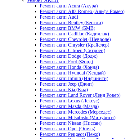
Ремонт АКПП
Ремонт акпп Acura (Акура)
Ремонт акпп Alfa Romeo (Альфа Ромео)
Ремонт акпп Audi
Ремонт акпп Bentley (Бентли)
Ремонт акпп BMW (БМВ)
Ремонт акпп Cadillac (Кадиллак)
Ремонт акпп Chevrolet (Шевроле)
Ремонт акпп Chrysler (Крайслер)
Ремонт акпп Citroën (Ситроен)
Ремонт акпп Dodge (Додж)
Ремонт акпп Ford (Форд)
Ремонт акпп Honda (Хонда)
Ремонт акпп Hyundai (Хендай)
Ремонт акпп Infiniti (Инфинити)
Ремонт акпп Jeep (Джип)
Ремонт акпп Kia (Киа)
Ремонт акпп Land Rover (Ленд Ровер)
Ремонт акпп Lexus (Лексус)
Ремонт акпп Mazda (Мазда)
Ремонт акпп Mercedes (Мерседес)
Ремонт акпп Mitsubishi (Мицубиси)
Ремонт акпп Nissan (Ниссан)
Ремонт акпп Opel (Опель)
Ремонт акпп Peugeot (Пежо)