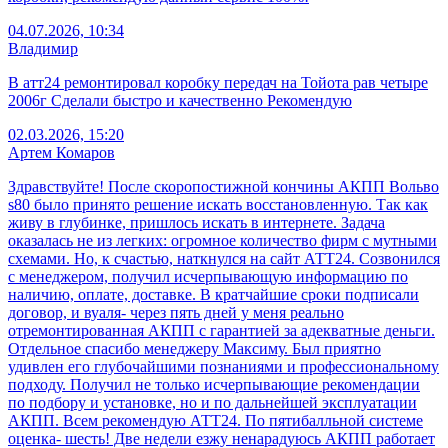
04.07.2026, 10:34
Владимир
В атт24 ремонтировал коробку передач на Тойота рав четыре
2006г Сделали быстро и качественно Рекомендую
02.03.2026, 15:20
Артем Комаров
Здравствуйте! После скоропостижной кончины АКПП Вольво
s80 было принято решение искать восстановленную. Так как
живу в глубинке, пришлось искать в интернете. Задача
оказалась не из легких: огромное количество фирм с мутными
схемами. Но, к счастью, наткнулся на сайт АТТ24. Созвонился
с менеджером, получил исчерпывающую информацию по
наличию, оплате, доставке. В кратчайшие сроки подписали
договор, и вуаля- через пять дней у меня реально
отремонтированная АКПП с гарантией за адекватные деньги.
Отдельное спасибо менеджеру Максиму. Был приятно
удивлен его глубочайшими познаниями и профессиональному
подходу. Получил не только исчерпывающие рекомендации
по подбору и установке, но и по дальнейшей эксплуатации
АКПП. Всем рекомендую АТТ24. По пятибалльной системе
оценка- шесть! Две недели езжу ненарадуюсь АКПП работает