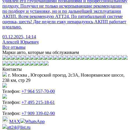
удивлен его глубочайшими познаниями и профессиональному
подходу. Получил не только исчерпывающие рекомендации
по подбору и установке, но и по дальнейшей эксплуатации
АКПП. Всем рекомендую АТТ24. По пятибалльной системе
оценка- шесть! Две недели езжу ненарадуюсь АКПП работает
идеально.
03.12.2025, 14:14
Алексей Юрьевич
Все отзывы
Марки авто, которые мы обслуживаем
Контакты
г. Москва , Югорский проезд, 2с3А, Новорязанское шоссе,
23й км, стр 29
Телефон:
+7 964 557-70-00
Телефон:
+7 495 215-18-61
Телефон:
+7 909 339-02-90
MAX
WhatsApp
att24@list.ru