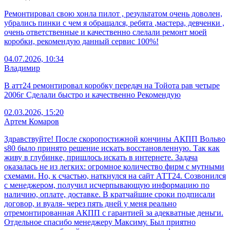
Ремонтировал свою хонла пилот , результатом очень доволен,
убрались пинки с чем я обращался, ребята ,мастера, девченки ,
очень ответственные и качественно слелали ремонт моей
коробки, рекомендую данный сервис 100%!
04.07.2026, 10:34
Владимир
В атт24 ремонтировал коробку передач на Тойота рав четыре
2006г Сделали быстро и качественно Рекомендую
02.03.2026, 15:20
Артем Комаров
Здравствуйте! После скоропостижной кончины АКПП Вольво
s80 было принято решение искать восстановленную. Так как
живу в глубинке, пришлось искать в интернете. Задача
оказалась не из легких: огромное количество фирм с мутными
схемами. Но, к счастью, наткнулся на сайт АТТ24. Созвонился
с менеджером, получил исчерпывающую информацию по
наличию, оплате, доставке. В кратчайшие сроки подписали
договор, и вуаля- через пять дней у меня реально
отремонтированная АКПП с гарантией за адекватные деньги.
Отдельное спасибо менеджеру Максиму. Был приятно