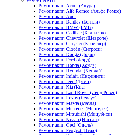
Ремонт АКПП
Ремонт акпп Acura (Акура)
Ремонт акпп Alfa Romeo (Альфа Ромео)
Ремонт акпп Audi
Ремонт акпп Bentley (Бентли)
Ремонт акпп BMW (БМВ)
Ремонт акпп Cadillac (Кадиллак)
Ремонт акпп Chevrolet (Шевроле)
Ремонт акпп Chrysler (Крайслер)
Ремонт акпп Citroën (Ситроен)
Ремонт акпп Dodge (Додж)
Ремонт акпп Ford (Форд)
Ремонт акпп Honda (Хонда)
Ремонт акпп Hyundai (Хендай)
Ремонт акпп Infiniti (Инфинити)
Ремонт акпп Jeep (Джип)
Ремонт акпп Kia (Киа)
Ремонт акпп Land Rover (Ленд Ровер)
Ремонт акпп Lexus (Лексус)
Ремонт акпп Mazda (Мазда)
Ремонт акпп Mercedes (Мерседес)
Ремонт акпп Mitsubishi (Мицубиси)
Ремонт акпп Nissan (Ниссан)
Ремонт акпп Opel (Опель)
Ремонт акпп Peugeot (Пежо)