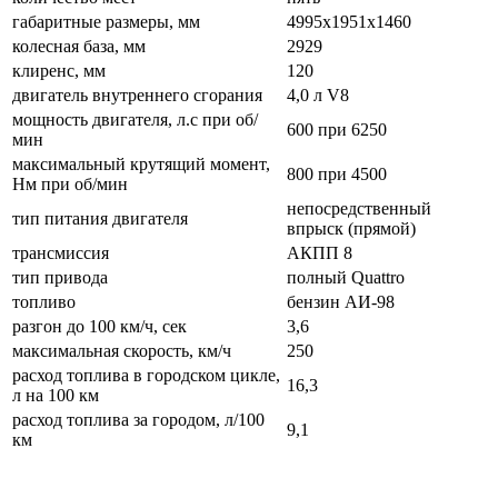
габаритные размеры, мм
4995х1951х1460
колесная база, мм
2929
клиренс, мм
120
двигатель внутреннего сгорания
4,0 л V8
мощность двигателя, л.с при об/
600 при 6250
мин
максимальный крутящий момент,
800 при 4500
Нм при об/мин
непосредственный
тип питания двигателя
впрыск (прямой)
трансмиссия
АКПП 8
тип привода
полный Quattro
топливо
бензин АИ-98
разгон до 100 км/ч, сек
3,6
максимальная скорость, км/ч
250
расход топлива в городском цикле,
16,3
л на 100 км
расход топлива за городом, л/100
9,1
км