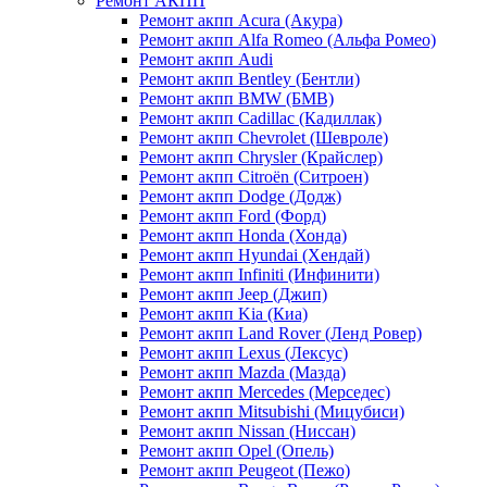
Ремонт АКПП
Ремонт акпп Acura (Акура)
Ремонт акпп Alfa Romeo (Альфа Ромео)
Ремонт акпп Audi
Ремонт акпп Bentley (Бентли)
Ремонт акпп BMW (БМВ)
Ремонт акпп Cadillac (Кадиллак)
Ремонт акпп Chevrolet (Шевроле)
Ремонт акпп Chrysler (Крайслер)
Ремонт акпп Citroën (Ситроен)
Ремонт акпп Dodge (Додж)
Ремонт акпп Ford (Форд)
Ремонт акпп Honda (Хонда)
Ремонт акпп Hyundai (Хендай)
Ремонт акпп Infiniti (Инфинити)
Ремонт акпп Jeep (Джип)
Ремонт акпп Kia (Киа)
Ремонт акпп Land Rover (Ленд Ровер)
Ремонт акпп Lexus (Лексус)
Ремонт акпп Mazda (Мазда)
Ремонт акпп Mercedes (Мерседес)
Ремонт акпп Mitsubishi (Мицубиси)
Ремонт акпп Nissan (Ниссан)
Ремонт акпп Opel (Опель)
Ремонт акпп Peugeot (Пежо)