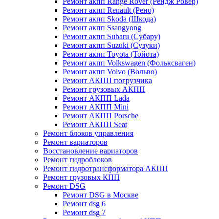
Ремонт акпп Range Rover (Рендж Ровер)
Ремонт акпп Renault (Рено)
Ремонт акпп Skoda (Шкода)
Ремонт акпп Ssangyong
Ремонт акпп Subaru (Cубару)
Ремонт акпп Suzuki (Сузуки)
Ремонт акпп Toyota (Тойота)
Ремонт акпп Volkswagen (Фольксваген)
Ремонт акпп Volvo (Вольво)
Ремонт АКПП погрузчика
Ремонт грузовых АКПП
Ремонт АКПП Lada
Ремонт АКПП Mini
Ремонт АКПП Porsche
Ремонт АКПП Seat
Ремонт блоков управления
Ремонт вариаторов
Восстановление вариаторов
Ремонт гидроблоков
Ремонт гидротрансформатора АКПП
Ремонт грузовых КПП
Ремонт DSG
Ремонт DSG в Москве
Ремонт dsg 6
Ремонт dsg 7