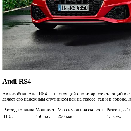
Audi RS4
Автомобиль Audi RS4 — настоящий спорткар, сочетающий в себ
делает его надежным спутником как на трассе, так и в городе. 
Расход топлива
Мощность
Максимальная скорость
Разгон до 1
11,6 л.
450 л.с.
250 км/ч.
4,1 сек.