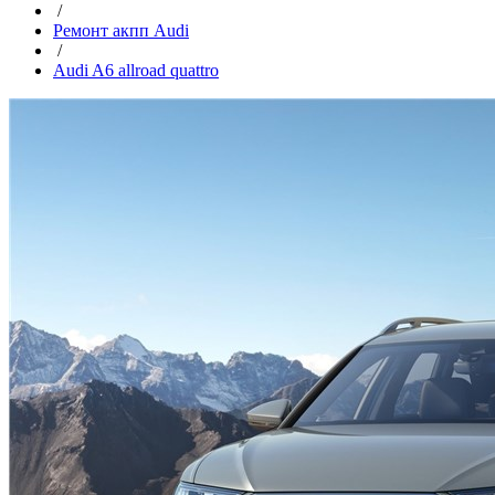
/
Ремонт акпп Audi
/
Audi A6 allroad quattro