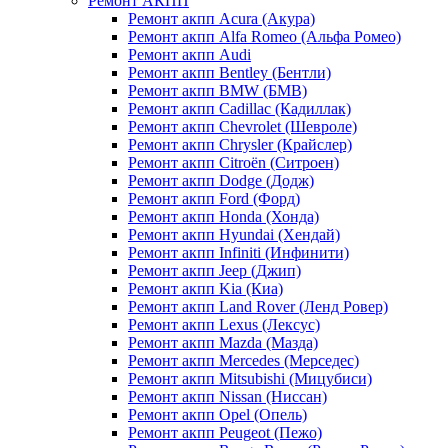
Ремонт АКПП
Ремонт акпп Acura (Акура)
Ремонт акпп Alfa Romeo (Альфа Ромео)
Ремонт акпп Audi
Ремонт акпп Bentley (Бентли)
Ремонт акпп BMW (БМВ)
Ремонт акпп Cadillac (Кадиллак)
Ремонт акпп Chevrolet (Шевроле)
Ремонт акпп Chrysler (Крайслер)
Ремонт акпп Citroën (Ситроен)
Ремонт акпп Dodge (Додж)
Ремонт акпп Ford (Форд)
Ремонт акпп Honda (Хонда)
Ремонт акпп Hyundai (Хендай)
Ремонт акпп Infiniti (Инфинити)
Ремонт акпп Jeep (Джип)
Ремонт акпп Kia (Киа)
Ремонт акпп Land Rover (Ленд Ровер)
Ремонт акпп Lexus (Лексус)
Ремонт акпп Mazda (Мазда)
Ремонт акпп Mercedes (Мерседес)
Ремонт акпп Mitsubishi (Мицубиси)
Ремонт акпп Nissan (Ниссан)
Ремонт акпп Opel (Опель)
Ремонт акпп Peugeot (Пежо)