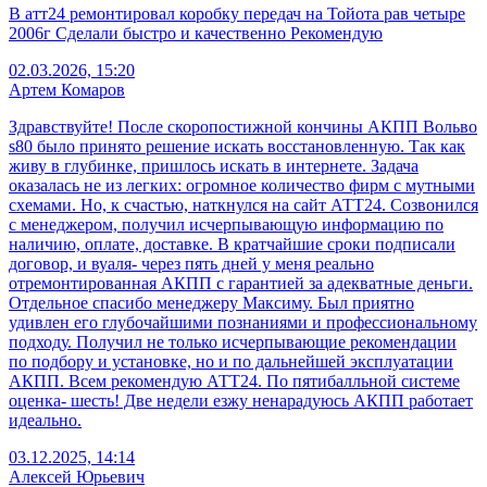
В атт24 ремонтировал коробку передач на Тойота рав четыре
2006г Сделали быстро и качественно Рекомендую
02.03.2026, 15:20
Артем Комаров
Здравствуйте! После скоропостижной кончины АКПП Вольво
s80 было принято решение искать восстановленную. Так как
живу в глубинке, пришлось искать в интернете. Задача
оказалась не из легких: огромное количество фирм с мутными
схемами. Но, к счастью, наткнулся на сайт АТТ24. Созвонился
с менеджером, получил исчерпывающую информацию по
наличию, оплате, доставке. В кратчайшие сроки подписали
договор, и вуаля- через пять дней у меня реально
отремонтированная АКПП с гарантией за адекватные деньги.
Отдельное спасибо менеджеру Максиму. Был приятно
удивлен его глубочайшими познаниями и профессиональному
подходу. Получил не только исчерпывающие рекомендации
по подбору и установке, но и по дальнейшей эксплуатации
АКПП. Всем рекомендую АТТ24. По пятибалльной системе
оценка- шесть! Две недели езжу ненарадуюсь АКПП работает
идеально.
03.12.2025, 14:14
Алексей Юрьевич