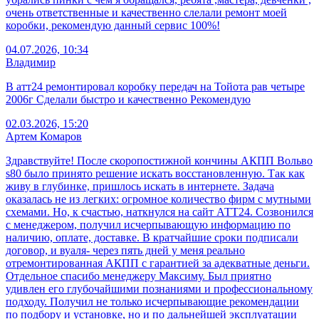
очень ответственные и качественно слелали ремонт моей
коробки, рекомендую данный сервис 100%!
04.07.2026, 10:34
Владимир
В атт24 ремонтировал коробку передач на Тойота рав четыре
2006г Сделали быстро и качественно Рекомендую
02.03.2026, 15:20
Артем Комаров
Здравствуйте! После скоропостижной кончины АКПП Вольво
s80 было принято решение искать восстановленную. Так как
живу в глубинке, пришлось искать в интернете. Задача
оказалась не из легких: огромное количество фирм с мутными
схемами. Но, к счастью, наткнулся на сайт АТТ24. Созвонился
с менеджером, получил исчерпывающую информацию по
наличию, оплате, доставке. В кратчайшие сроки подписали
договор, и вуаля- через пять дней у меня реально
отремонтированная АКПП с гарантией за адекватные деньги.
Отдельное спасибо менеджеру Максиму. Был приятно
удивлен его глубочайшими познаниями и профессиональному
подходу. Получил не только исчерпывающие рекомендации
по подбору и установке, но и по дальнейшей эксплуатации