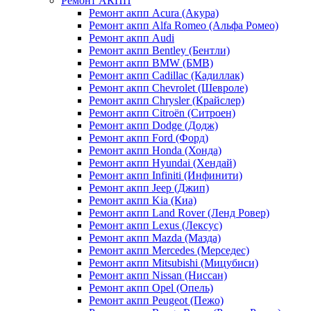
Ремонт АКПП
Ремонт акпп Acura (Акура)
Ремонт акпп Alfa Romeo (Альфа Ромео)
Ремонт акпп Audi
Ремонт акпп Bentley (Бентли)
Ремонт акпп BMW (БМВ)
Ремонт акпп Cadillac (Кадиллак)
Ремонт акпп Chevrolet (Шевроле)
Ремонт акпп Chrysler (Крайслер)
Ремонт акпп Citroën (Ситроен)
Ремонт акпп Dodge (Додж)
Ремонт акпп Ford (Форд)
Ремонт акпп Honda (Хонда)
Ремонт акпп Hyundai (Хендай)
Ремонт акпп Infiniti (Инфинити)
Ремонт акпп Jeep (Джип)
Ремонт акпп Kia (Киа)
Ремонт акпп Land Rover (Ленд Ровер)
Ремонт акпп Lexus (Лексус)
Ремонт акпп Mazda (Мазда)
Ремонт акпп Mercedes (Мерседес)
Ремонт акпп Mitsubishi (Мицубиси)
Ремонт акпп Nissan (Ниссан)
Ремонт акпп Opel (Опель)
Ремонт акпп Peugeot (Пежо)